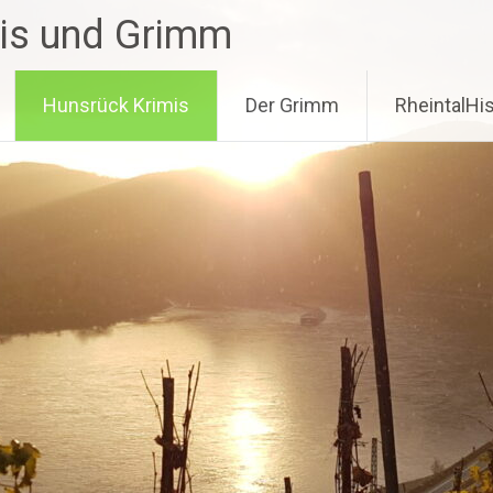
mis und Grimm
Hunsrück Krimis
Der Grimm
RheintalHis